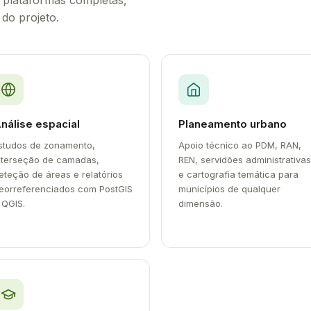
e plataformas completas,
do projeto.
nálise espacial
Planeamento urbano
studos de zonamento,
Apoio técnico ao PDM, RAN,
nterseção de camadas,
REN, servidões administrativas
eteção de áreas e relatórios
e cartografia temática para
eorreferenciados com PostGIS
municípios de qualquer
 QGIS.
dimensão.