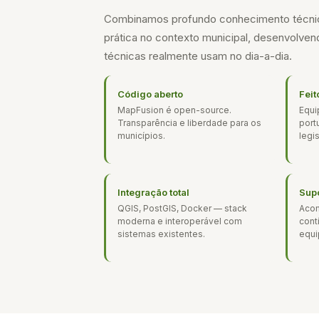
Combinamos profundo conhecimento técni
prática no contexto municipal, desenvolve
técnicas realmente usam no dia-a-dia.
Código aberto
Feit
MapFusion é open-source.
Equi
Transparência e liberdade para os
port
municípios.
legi
Integração total
Sup
QGIS, PostGIS, Docker — stack
Aco
moderna e interoperável com
cont
sistemas existentes.
equi