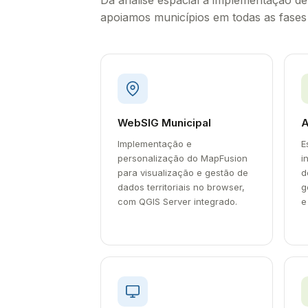
Da análise espacial à implementação d
apoiamos municípios em todas as fases 
WebSIG Municipal
A
Implementação e
E
personalização do MapFusion
i
para visualização e gestão de
d
dados territoriais no browser,
g
com QGIS Server integrado.
e