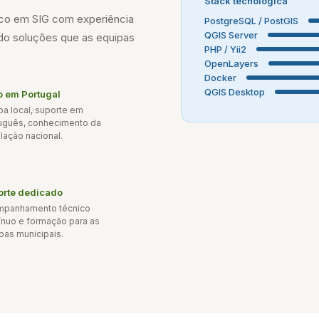
Stack tecnológica
co em SIG com experiência
PostgreSQL / PostGIS
QGIS Server
ndo soluções que as equipas
PHP / Yii2
OpenLayers
Docker
QGIS Desktop
o em Portugal
pa local, suporte em
uguês, conhecimento da
slação nacional.
orte dedicado
mpanhamento técnico
ínuo e formação para as
pas municipais.