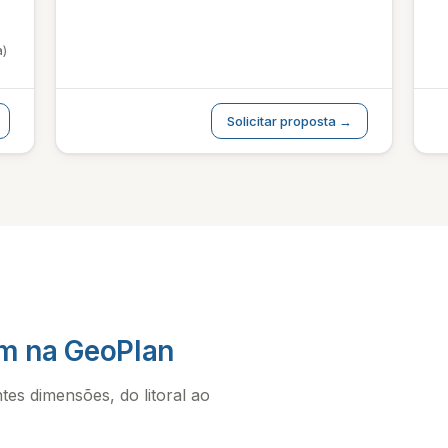
a)
Solicitar proposta →
am na GeoPlan
es dimensões, do litoral ao