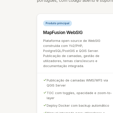
português, com código aberto e suport
Produto principal
MapFusion WebSIG
Plataforma open-source de WebSIG
construída com Yii2/PHP,
PostgreSQL/PostGIS e QGIS Server.
Publicação de camadas, gestão de
utilizadores, temas claro/escuro e
documentação integrada.
Publicação de camadas WMS/WFS via
QGIS Server
TOC com toggles, opacidade e zoom-to-
layer
Deploy Docker com backup automático