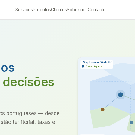
Serviços
Produtos
Clientes
Sobre nós
Contacto
dos
MapFusion WebSIG
Ourém · Águeda
m
decisões
ios portugueses — desde
ão territorial, taxas e